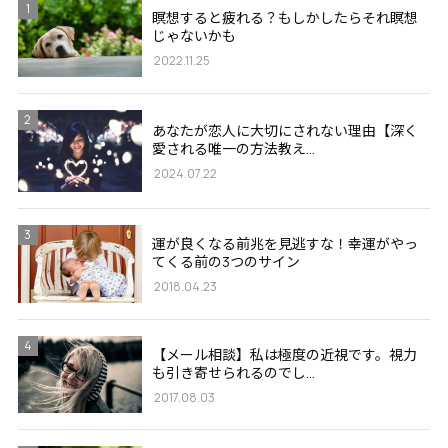
1
瞑想すると疲れる？もしかしたらそれ瞑想
じゃないかも
2022.11.25
2
あなたが恋人に大切にされない理由【深く
愛される唯一の方法教え...
2024.07.22
3
運が良くなる前兆を見逃すな！幸運がやっ
てくる前の3つのサイン
2018.04.23
4
【メール相談】私は極度の近視です。視力
も引き寄せられるのでし...
2017.08.03