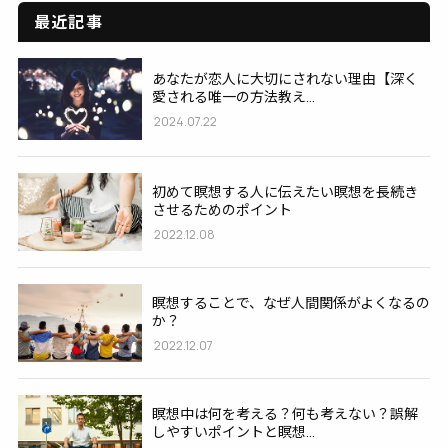
最近記事
あなたが恋人に大切にされない理由【深く
愛される唯一の方法教え...
2024.07.22
初めて瞑想する人に伝えたい瞑想を長続き
させるためのポイント
2022.12.08
瞑想することで、なぜ人間関係がよくなるの
か？
2022.12.07
瞑想中は何を考える？何も考えない？誤解
しやすいポイントと瞑想...