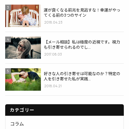
3
運が良くなる前兆を見逃すな！幸運がやっ
てくる前の3つのサイン
2018.04.23
4
【メール相談】私は極度の近視です。視力
も引き寄せられるのでし...
2017.08.03
5
好きな人の引き寄せは可能なのか？特定の
人を引き寄せた私が実践...
2018.04.21
カテゴリー
コラム