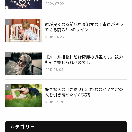
2024.07.22
3
運が良くなる前兆を見逃すな！幸運がやっ
てくる前の3つのサイン
2018.04.23
4
【メール相談】私は極度の近視です。視力
も引き寄せられるのでし...
2017.08.03
5
好きな人の引き寄せは可能なのか？特定の
人を引き寄せた私が実践...
2018.04.21
カテゴリー